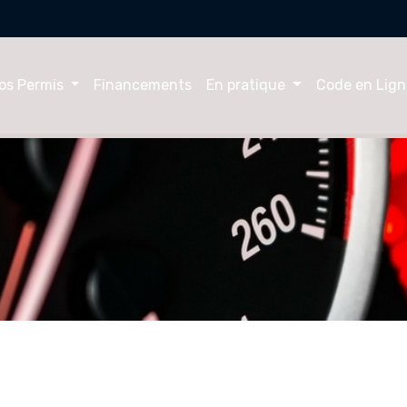
os Permis
Financements
En pratique
Code en Lign